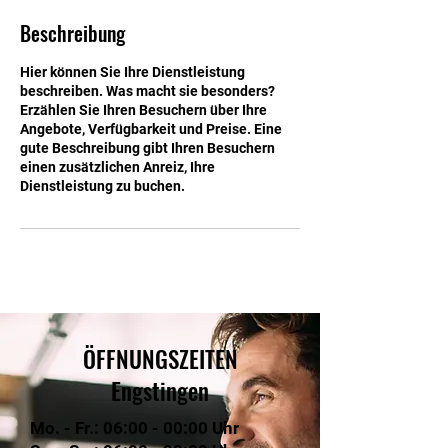
n
Beschreibung
d
e
Hier können Sie Ihre Dienstleistung
t
beschreiben. Was macht sie besonders?
Erzählen Sie Ihren Besuchern über Ihre
Angebote, Verfügbarkeit und Preise. Eine
gute Beschreibung gibt Ihren Besuchern
einen zusätzlichen Anreiz, Ihre
Dienstleistung zu buchen.
ÖFFNUNGSZEITEN
Engstingen
Mo. - Fr.: 06:00 - 00:00 Uhr