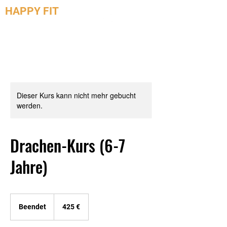
HAPPY FIT
Engstingen
/
Gammertingen
Dieser Kurs kann nicht mehr gebucht
werden.
Drachen-Kurs (6-7
Jahre)
425
Euro
Beendet
B
425 €
e
e