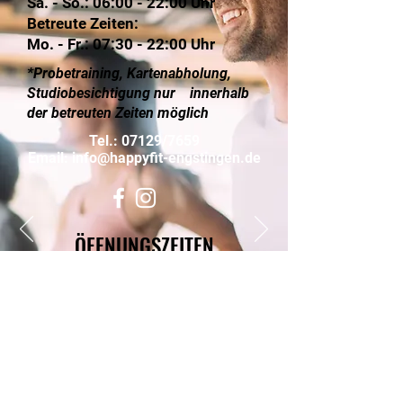
Sa. - So.: 06:00 - 22:00 Uhr
Betreute Zeiten:
Mo. - Fr.: 07:30 - 22:00 Uhr
*Probetraining, Kartenabholung,
Studiobesichtigung nur innerhalb
der betreuten Zeiten möglich
Tel.: 07129/7659
Email:
info@happyfit-engstingen.de
ÖFFNUNGSZEITEN
Gammertingen
Mo. - So.: 06:00 - 00:00 Uhr
Betreute Zeiten:
Mo. - Fr.: 13.00 - 20.00 Uhr
*Probetraining, Kartenabholung,